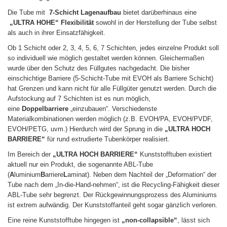
Die Tube mit
7-Schicht Lagenaufbau
bietet darüberhinaus eine
„ULTRA HOHE“ Flexibilität
sowohl in der Herstellung der Tube selbst
als auch in ihrer Einsatzfähigkeit.
Ob 1 Schicht oder 2, 3, 4, 5, 6, 7 Schichten, jedes einzelne Produkt soll
so individuell wie möglich gestaltet werden können. Gleichermaßen
wurde über den Schutz des Füllgutes nachgedacht. Die bisher
einschichtige Barriere (5-Schicht-Tube mit EVOH als Barriere Schicht)
hat Grenzen und kann nicht für alle Füllgüter genutzt werden. Durch die
Aufstockung auf 7 Schichten ist es nun möglich,
eine
Doppelbarriere
„einzubauen“. Verschiedenste
Materialkombinationen werden möglich (z.B. EVOH/PA, EVOH/PVDF,
EVOH/PETG, uvm.) Hierdurch wird der Sprung in die
„ULTRA HOCH
BARRIERE“
für rund extrudierte Tubenkörper realisiert.
Im Bereich der
„ULTRA HOCH BARRIERE“
Kunststofftuben existiert
aktuell nur ein Produkt, die sogenannte ABL-Tube
(
A
luminium
B
arriere
L
aminat). Neben dem Nachteil der „Deformation“ der
Tube nach dem „In-die-Hand-nehmen“, ist die Recycling-Fähigkeit dieser
ABL-Tube sehr begrenzt. Der Rückgewinnungsprozess des Aluminiums
ist extrem aufwändig. Der Kunststoffanteil geht sogar gänzlich verloren.
Eine reine Kunststofftube hingegen ist
„non-collapsible“
, lässt sich