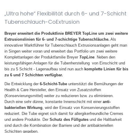
News
„Ultra hohe“ Flexibilität durch 6- und 7-Schicht
Tubenschlauch-CoExtrusion
Breyer erweitert die Produktlinie BREYER TopLine um zwei weitere
Extrusionslinien für 6- und 7-schichtige Tubenschläuche.
Als
innovativer Marktführer für Tubenschlauch Extrusionsanlagen geht man
in Singen weiter voran und erweitert das Portfolio um zwei weitere
Komplettanlagen der Produktfamilie Breyer
TopLine
.
Neben den
leistungsfähigen Anlagen für die Tubenherstellung von Einschicht und
bis zu 5 Schicht - Lagenaufbau sind nun auch
komplette Linien für bis
zu 6 und 7 Schichten verfügbar.
Die Entwicklung der
6-Schicht-Tube
unterstützt die Bemühungen der
Health & Care Hersteller, den Einsatz von Zusatzstoffen
(Konservierungsmittel) weiter zu reduzieren bzw. zu eliminieren.
Durch eine sehr dünne, konstante Innenschicht mit einer
anti-
bakteriellen Wirkung
, wird der Einsatz von Konservierungsstoffen
reduziert. Die Tube eignet sich damit für allergikerfreundliche Cremes
und andere Produkte. Der
Schutz des Füllgutes
und die Haltbarkeit
sind durch die Kombination der Barriere und der antibakteriellen
Schichten gegeben.