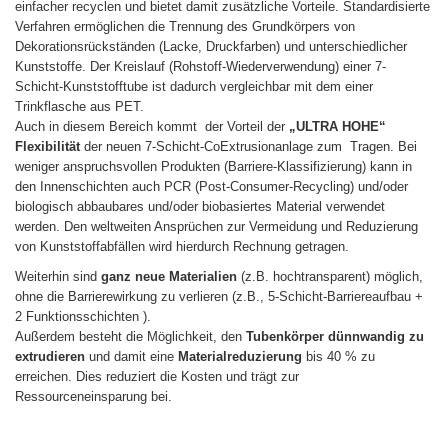
einfacher recyclen und bietet damit zusätzliche Vorteile. Standardisierte
Verfahren ermöglichen die Trennung des Grundkörpers von
Dekorationsrückständen (Lacke, Druckfarben) und unterschiedlicher
Kunststoffe. Der Kreislauf (Rohstoff-Wiederverwendung) einer 7-
Schicht-Kunststofftube ist dadurch vergleichbar mit dem einer
Trinkflasche aus PET.
Auch in diesem Bereich kommt der Vorteil der
„ULTRA HOHE“
Flexibilität
der neuen 7-Schicht-CoExtrusionanlage zum Tragen. Bei
weniger anspruchsvollen Produkten (Barriere-Klassifizierung) kann in
den Innenschichten auch PCR (Post-Consumer-Recycling) und/oder
biologisch abbaubares und/oder biobasiertes Material verwendet
werden. Den weltweiten Ansprüchen zur Vermeidung und Reduzierung
von Kunststoffabfällen wird hierdurch Rechnung getragen.
Weiterhin sind
ganz neue Materialien
(z.B. hochtransparent) möglich,
ohne die Barrierewirkung zu verlieren (z.B., 5-Schicht-Barriereaufbau +
2 Funktionsschichten ).
Außerdem besteht die Möglichkeit, den
Tubenkörper dünnwandig zu
extrudieren
und damit eine
Materialreduzierung
bis 40 % zu
erreichen. Dies reduziert die Kosten und trägt zur
Ressourceneinsparung bei.