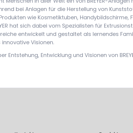
t Menschen in aller Welt ein von BREYER-Anlagen h
hrend bei Anlagen für die Herstellung von Kunststo
 in Produkten wie Kosmetiktuben, Handybildschirme
ER hat sich dabei vom Spezialisten für Extrusions
ereiche entwickelt und gestaltet als lernendes F
innovative Visionen.
über Entstehung, Entwicklung und Visionen von BREY