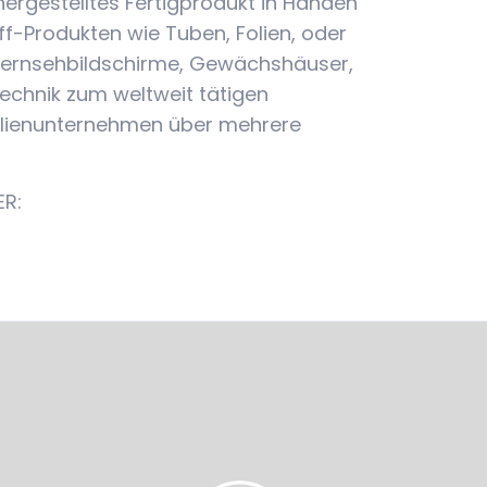
ergestelltes Fertigprodukt in Händen
ff-Produkten wie Tuben, Folien, oder
, Fernsehbildschirme, Gewächshäuser,
technik zum weltweit tätigen
amilienunternehmen über mehrere
ER: